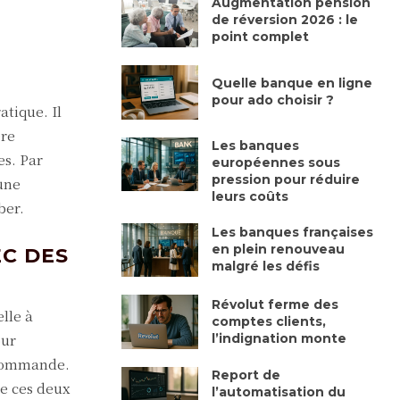
Augmentation pension
de réversion 2026 : le
point complet
Quelle banque en ligne
pour ado choisir ?
atique. Il
ère
Les banques
es. Par
européennes sous
pression pour réduire
 une
leurs coûts
ber.
Les banques françaises
en plein renouveau
EC DES
malgré les défis
Révolut ferme des
elle à
comptes clients,
l’indignation monte
our
a commande.
Report de
de ces deux
l’automatisation du