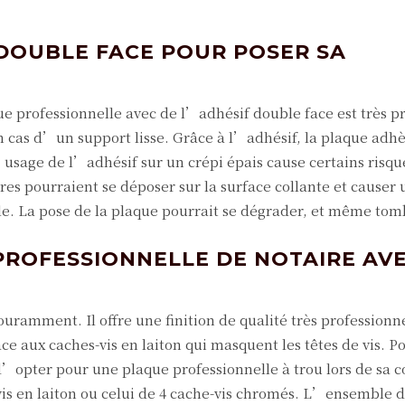
F DOUBLE FACE POUR POSER SA
 professionnelle avec de l’adhésif double face est très pr
n cas d’un support lisse. Grâce à l’adhésif, la plaque adh
l’usage de l’adhésif sur un crépi épais cause certains risqu
res pourraient se déposer sur la surface collante et causer
le. La pose de la plaque pourrait se dégrader, et même tom
PROFESSIONNELLE DE NOTAIRE AV
couramment. Il offre une finition de qualité très professionn
râce aux caches-vis en laiton qui masquent les têtes de vis. P
t d’opter pour une plaque professionnelle à trou lors de s
e-vis en laiton ou celui de 4 cache-vis chromés. L’ensemble 