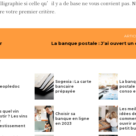
alligraphie si celle qu’il y a de base ne vous convient pas.
tre votre premier critère.
ARTIC
r
La banque postale : J’ai ouvert un
Sogexia : La carte
La ban
eopledoc
bancaire
postale 
prépayée
conso e
Les mei
 quel vin
Choisir sa
idées d
stir ? Les vins
banque en ligne
commer
r
en 2023
ouvrir 
vestissement
petit b