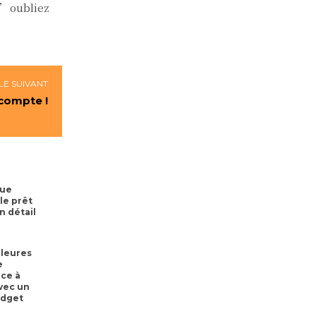
 N’oubliez
LE SUIVANT
 compte !
que
le prêt
n détail
lleures
e
ce à
avec un
udget