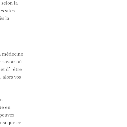
 selon la
s sites
ès la
la médecine
e savoir où
rmet d’être
 alors vos
en
ue en
 pouvez
nsi que ce