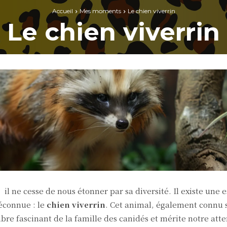
Accueil
Mes moments
Le chien viverrin
Le chien viverrin
il ne cesse de nous étonner par sa diversité. Il existe une 
éconnue : le
chien viverrin
. Cet animal, également connu 
bre fascinant de la famille des canidés et mérite notre atten