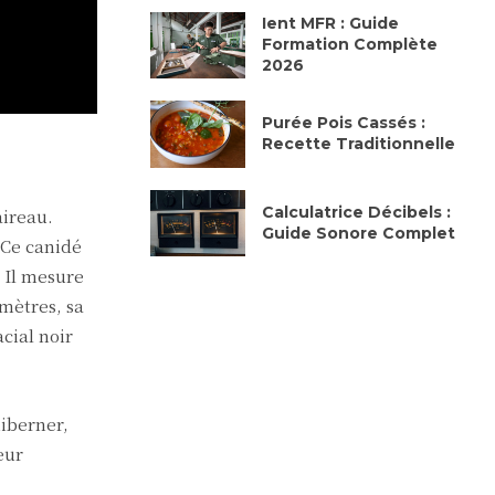
Ient MFR : Guide
Formation Complète
2026
Purée Pois Cassés :
Recette Traditionnelle
Calculatrice Décibels :
aireau.
Guide Sonore Complet
 Ce canidé
. Il mesure
imètres, sa
cial noir
hiberner,
eur