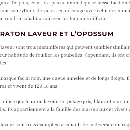
gaux. De plus, ce n’est pas un animal qui se laisse facilem
donc son rythme de vie est en décalage avec celui des huma
qui rend sa cohabitation avec les humains difficile.
 RATON LAVEUR ET L’OPOSSUM
 laveur sont trois mammifères qui peuvent sembler similair
r habitude de fouiller les poubelles. Cependant, ils ont c
les.
masque facial noir, une queue annelée et de longs doigts. Il
s et vivent de 12 à 16 ans.
mince que le raton laveur, un pelage gris, blanc et noir, un
ls. Ils appartiennent à la famille des marsupiaux et vivent d
 laveur sont trois exemples fascinants de la diversité du rè