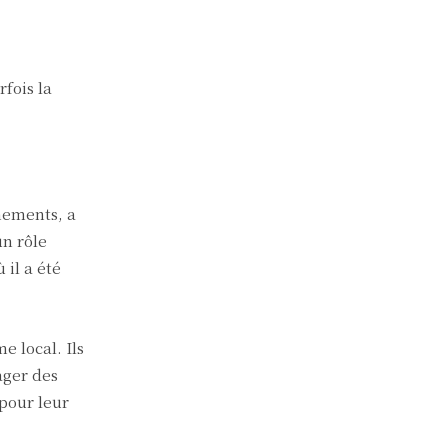
rfois la
nnements, a
un rôle
 il a été
 local. Ils
ager des
pour leur