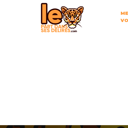
ME
VO