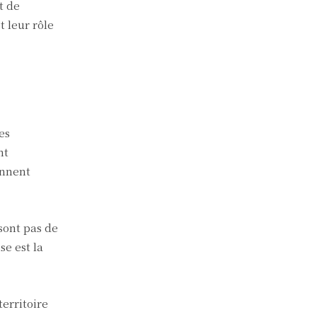
t de
 leur rôle
es
nt
ennent
sont pas de
e est la
territoire