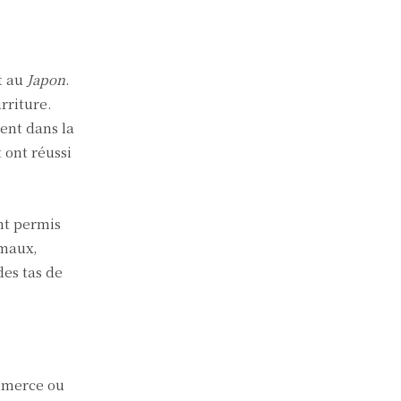
et au
Japon
.
rriture.
ent dans la
 ont réussi
nt permis
imaux,
des tas de
mmerce ou