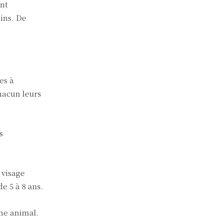
ent
ins. De
es à
hacun leurs
s
 visage
e 5 à 8 ans.
gne animal.